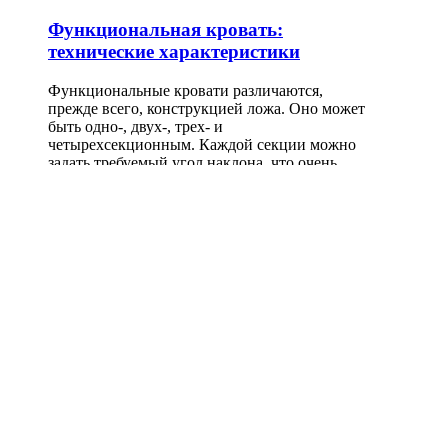
Функциональная кровать:
технические характеристики
Функциональные кровати различаются,
прежде всего, конструкцией ложа. Оно может
быть одно-, двух-, трех- и
четырехсекционным. Каждой секции можно
задать требуемый угол наклона, что очень
удобно при уходе за больным.
Читать далее...
127422, Россия, Москва, Тимирязевская ул.,
д.1-1
Телефоны: +7 (495) 780 0793, +7 (495) 921
4495
8 800 100 4495 (звонок бесплатный)
DIXION Healthcare
Оказание помощи российским пациентам при прохождении лечения в
лучших клиниках мира.
Выберите язык