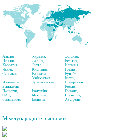
Англия,
Украина,
Эстония,
Испания,
Латвия,
Бельгия,
Хорватия,
Литва,
Испания,
Чехия,
Киргизия,
Греция,
Словакия
Казахстан,
Кувейт,
Узбекистан,
Китай,
Индонезия,
Туркменистан
Нидерланды,
Бангладеш,
Россия,
Пакистан,
Колумбия,
Гонконг,
ОАЭ,
Мексика,
Словения,
Филлипины
Боливия,
Австралия
Международные выставки