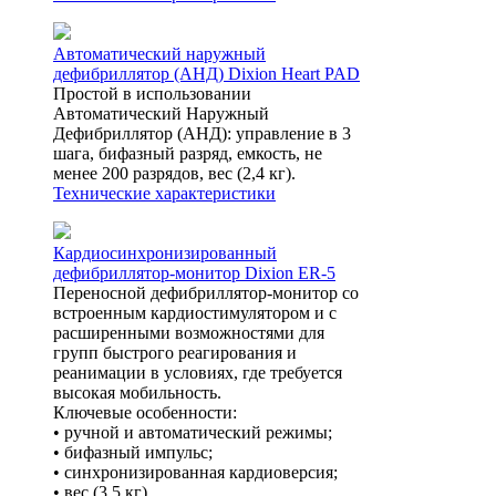
Автоматический наружный
дефибриллятор (АНД) Dixion Heart PAD
Простой в использовании
Автоматический Наружный
Дефибриллятор (АНД): управление в 3
шага, бифазный разряд, емкость, не
менее 200 разрядов, вес (2,4 кг).
Технические характеристики
Кардиосинхронизированный
дефибриллятор-монитор Dixion ER-5
Переносной дефибриллятор-монитор со
встроенным кардиостимулятором и с
расширенными возможностями для
групп быстрого реагирования и
реанимации в условиях, где требуется
высокая мобильность.
Ключевые особенности:
• ручной и автоматический режимы;
• бифазный импульс;
• синхронизированная кардиоверсия;
• вес (3,5 кг).