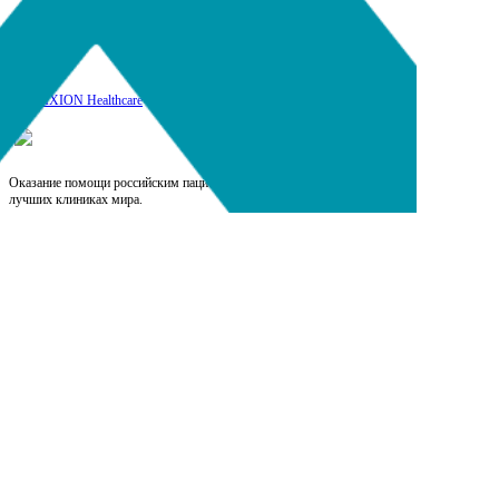
17
DIXION Healthcare
Оказание помощи российским пациентам при прохождении лечения в
лучших клиниках мира.
Выберите язык
RU
EN
CN
Copyright © 2026, Dixion
127422, Россия, Москва, Тимирязевская ул., д.1-1,
+7 (495) 780-07-93, 921-4495;
8-800-100-44-95 (звонок бесплатный)
info@dixion.ru
Внимание! Производитель оставляет за собой
право изменять конструкцию, технические
характеристики, внешний вид, комплектацию
товара без предварительного уведомления.
Данные на сайте носят информационный характер.
DIXION — профессиональное медицинское
оборудование и медицинская техника. Любое