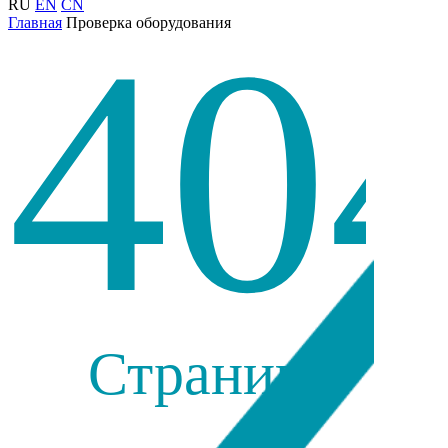
RU
EN
CN
40
Главная
Проверка оборудования
Страница