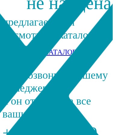
не найдена
предлагаем вам
посмотреть каталог
ПЕРЕЙТИ В КАТАЛОГ
или позвонить нашему
менеджеру
и он ответит на все
ваши вопросы
+7 495 185 19