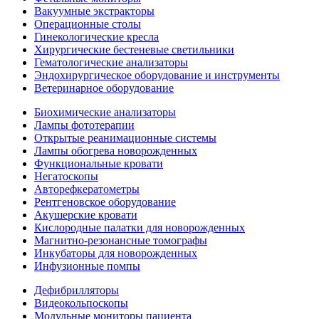
Вакуумные экстракторы
Операционные столы
Гинекологические кресла
Хирургические бестеневые светильники
Гематологические анализаторы
Эндохирургическое оборудование и инструменты
Ветеринарное оборудование
Биохимические анализаторы
Лампы фототерапии
Открытые реанимационные системы
Лампы обогрева новорожденных
Функциональные кровати
Негатоскопы
Авторефкератометры
Рентгеновское оборудование
Акушерские кровати
Кислородные палатки для новорожденных
Магнитно-резонансные томографы
Инкубаторы для новорожденных
Инфузионные помпы
Дефибрилляторы
Видеокольпоскопы
Модульные мониторы пациента