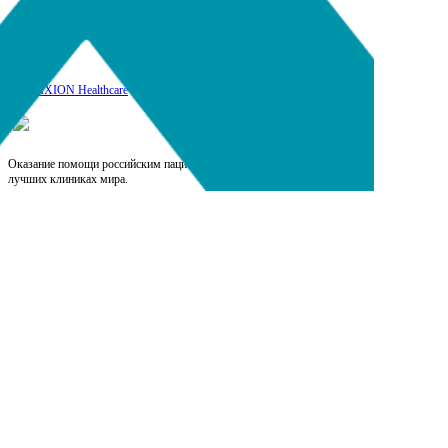
17
DIXION Healthcare
Оказание помощи российским пациентам при прохождении лечения в
лучших клиниках мира.
Выберите язык
RU
EN
CN
Copyright © 2026, Dixion
127422, Россия, Москва, Тимирязевская ул., д.1-1,
+7 (495) 780-07-93, 921-4495;
8-800-100-44-95 (звонок бесплатный)
info@dixion.ru
Внимание! Производитель оставляет за собой
право изменять конструкцию, технические
характеристики, внешний вид, комплектацию
товара без предварительного уведомления.
Данные на сайте носят информационный характер.
DIXION — профессиональное медицинское
оборудование и медицинская техника. Любое