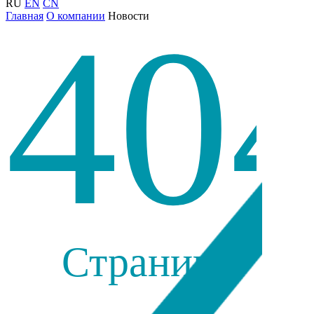
RU
EN
CN
40
Главная
О компании
Новости
Страница