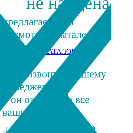
не найдена
предлагаем вам
посмотреть каталог
ПЕРЕЙТИ В КАТАЛОГ
или позвонить нашему
менеджеру
и он ответит на все
ваши вопросы
+7 495 185 19