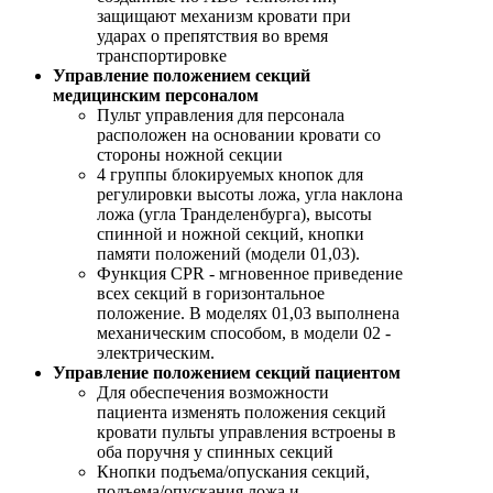
защищают механизм кровати при
ударах о препятствия во время
транспортировке
Управление положением секций
медицинским персоналом
Пульт управления для персонала
расположен на основании кровати со
стороны ножной секции
4 группы блокируемых кнопок для
регулировки высоты ложа, угла наклона
ложа (угла Транделенбурга), высоты
спинной и ножной секций, кнопки
памяти положений (модели 01,03).
Функция CPR - мгновенное приведение
всех секций в горизонтальное
положение. В моделях 01,03 выполнена
механическим способом, в модели 02 -
электрическим.
Управление положением секций пациентом
Для обеспечения возможности
пациента изменять положения секций
кровати пульты управления встроены в
оба поручня у спинных секций
Кнопки подъема/опускания секций,
подъема/опускания ложа и