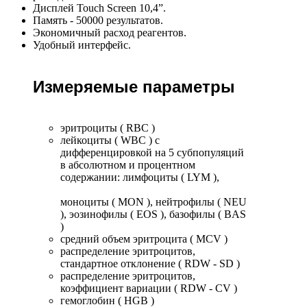
Дисплей Touch Screen 10,4”.
Память - 50000 результатов.
Экономичный расход реагентов.
Удобный интерфейс.
Измеряемые параметры
эритроциты ( RBC )
лейкоциты ( WBC ) с
дифференцировкой на 5 субпопуляций
в абсолютном и процентном
содержании: лимфоциты ( LYM ),
моноциты ( МОN ), нейтрофилы ( NEU
), эозинофилы ( EOS ), базофилы ( BAS
)
средний объем эритроцита ( MCV )
распределение эритроцитов,
стандартное отклонение ( RDW - SD )
распределение эритроцитов,
коэффициент вариации ( RDW - CV )
гемоглобин ( HGB )