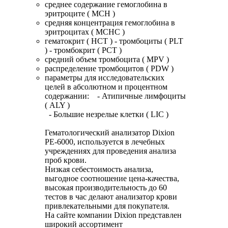
среднее содержание гемоглобина в
эритроците ( MCH )
средняя концентрация гемоглобина в
эритроцитах ( MCHC )
гематокрит ( HCT ) - тромбоциты ( PLT
) - тромбокрит ( PCT )
средний объем тромбоцита ( MPV )
распределение тромбоцитов ( PDW )
параметры для исследовательских
целей в абсолютном и процентном
содержании: - Атипичные лимфоциты
( ALY )
- Большие незрелые клетки ( LIC )
Гематологический анализатор
Dixion
PE
-6000, используется в лечебных
учреждениях для проведения анализа
проб крови.
Низкая себестоимость анализа,
выгодное соотношение цена-качества,
высокая производительность до 60
тестов в час делают анализатор крови
привлекательными для покупателя.
На сайте компании Dixion представлен
широкий ассортимент