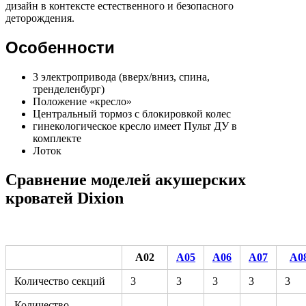
дизайн в контексте естественного и безопасного
деторождения.
Особенности
3 электропривода (вверх/вниз, спина,
тренделенбург)
Положение «кресло»
Центральный тормоз с блокировкой колес
гинекологическое кресло имеет Пульт ДУ в
комплекте
Лоток
Сравнение моделей акушерских
кроватей Dixion
А02
А05
А06
А07
А0
Количество секций
3
3
3
3
3
Количество