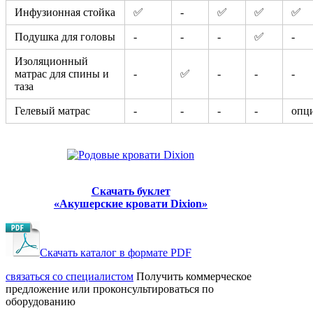
Инфузионная стойка
✅
-
✅
✅
✅
Подушка для головы
-
-
-
✅
-
Изоляционный
матрас для спины и
-
✅
-
-
-
таза
Гелевый матрас
-
-
-
-
опц
Скачать буклет
«‎Акушерские кровати Dixion»
Скачать каталог в формате PDF
cвязаться со специалистом
Получить коммерческое
предложение или проконсультироваться по
оборудованию