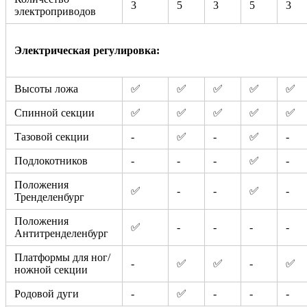
3
5
3
5
3
электроприводов
Электрическая регулировка:
Высоты ложа
✅
✅
✅
✅
✅
Спинной секции
✅
✅
✅
✅
✅
Тазовой секции
-
✅
-
✅
-
Подлокотников
-
-
-
✅
-
Положения
✅
-
-
✅
-
Тренделенбург
Положения
✅
-
-
-
-
Антитренделенбург
Платформы для ног/
-
✅
✅
-
✅
ножной секции
Родовой дуги
-
✅
-
-
-