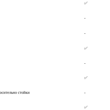
✅
-
-
✅
-
✅
носительно стойки
-
✅