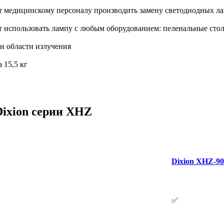
т медицинскому персоналу производить замену светодиодных ла
ет использовать лампу с любым оборудованием: пеленальные ст
и области излучения
 15,5 кг
Dixion серии XHZ
Dixion XHZ-9
✅