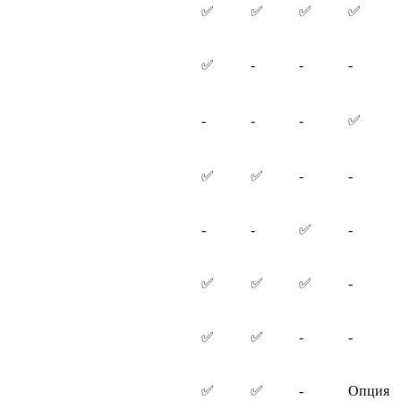
✅
✅
✅
✅
✅
-
-
-
-
-
-
✅
✅
✅
-
-
-
-
✅
-
✅
✅
✅
-
✅
✅
-
-
✅
✅
-
Опция