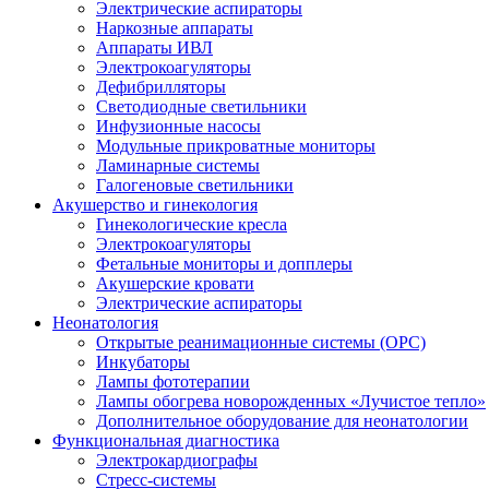
Электрические аспираторы
Наркозные аппараты
Аппараты ИВЛ
Электрокоагуляторы
Дефибрилляторы
Светодиодные светильники
Инфузионные насосы
Модульные прикроватные мониторы
Ламинарные системы
Галогеновые светильники
Акушерство и гинекология
Гинекологические кресла
Электрокоагуляторы
Фетальные мониторы и допплеры
Акушерские кровати
Электрические аспираторы
Неонатология
Открытые реанимационные системы (ОРС)
Инкубаторы
Лампы фототерапии
Лампы обогрева новорожденных «Лучистое тепло»
Дополнительное оборудование для неонатологии
Функциональная диагностика
Электрокардиографы
Стресс-системы