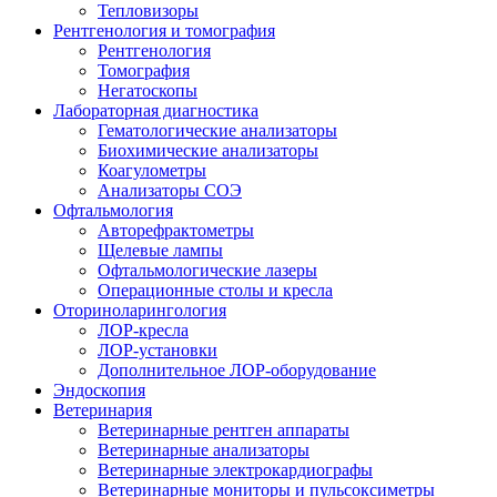
Тепловизоры
Рентгенология и томография
Рентгенология
Томография
Негатоскопы
Лабораторная диагностика
Гематологические анализаторы
Биохимические анализаторы
Коагулометры
Анализаторы СОЭ
Офтальмология
Авторефрактометры
Щелевые лампы
Офтальмологические лазеры
Операционные столы и кресла
Оториноларингология
ЛОР-кресла
ЛОР-установки
Дополнительное ЛОР-оборудование
Эндоскопия
Ветеринария
Ветеринарные рентген аппараты
Ветеринарные анализаторы
Ветеринарные электрокардиографы
Ветеринарные мониторы и пульсоксиметры