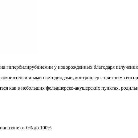
я гипербилирубинемии у новорожденных благодаря излучению си
ысокоинтенсивными светодиодами, контроллер с цветным сенсор
ься как в небольших фельдшерско-акушерских пунктах, родильн
диапазоне от 0% до 100%