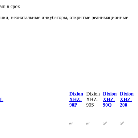
мп в срок
олики, неонатальные инкубаторы, открытые реанимационные
Dixion
Dixion
Dixion
Dixion
0L
XHZ-
XHZ-
XHZ-
XHZ-
90P
90S
90Q
200
✅
✅
✅
✅