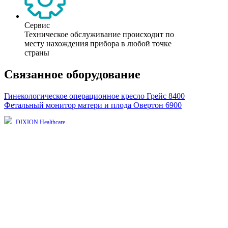
Сервис
Техническое обслуживание происходит по
месту нахождения прибора в любой точке
страны
Связанное оборудование
Гинекологическое операционное кресло Грейс 8400
Фетальный монитор матери и плода Овертон 6900
DIXION Healthcare
Оказание помощи российским пациентам при прохождении лечения в
лучших клиниках мира.
Выберите язык
RU
EN
CN
Copyright © 2026, Dixion
127422, Россия, Москва, Тимирязевская ул., д.1-1,
+7 (495) 780-07-93, 921-4495;
8-800-100-44-95 (звонок бесплатный)