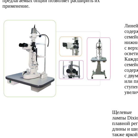
предлагаемых опций позволяет расширить их
применение.
Линей
содер
семейс
нижни
с верх
освет
Каждо
семей
содер
с двум
или п
ступе
увели
Щелевые
лампы
Dixi
плавной ре
длины и ши
также яркой