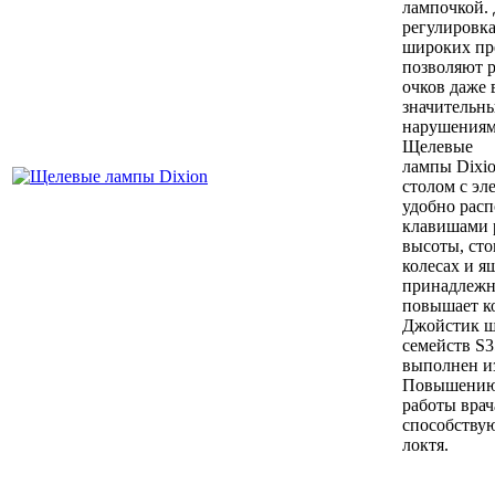
лампочкой.
регулировка
широких пр
позволяют р
очков даже 
значительн
нарушениям
Щелевые
лампы
Dixi
столом с эл
удобно рас
клавишами 
высоты, сто
колесах и я
принадлежн
повышает к
Джойстик щ
семейств
S
3
выполнен из
Повышению
работы врач
способству
локтя.