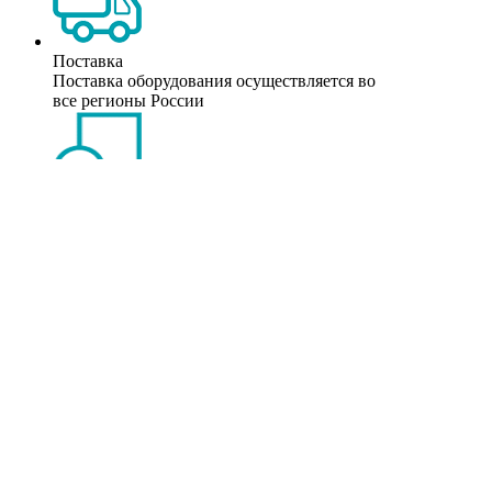
Поставка
Поставка оборудования осуществляется во
все регионы России
Гарантии
На все оборудование предоставляются
фирменные гаранитии
Сервис
Техническое обслуживание происходит по
месту нахождения прибора в любой точке
страны
Связанное оборудование