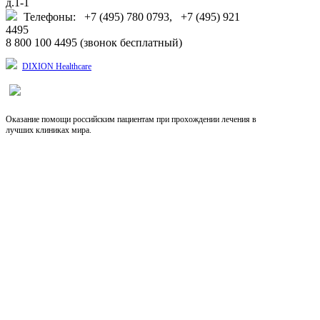
д.1-1
Телефоны: +7 (495) 780 0793, +7 (495) 921
4495
8 800 100 4495 (звонок бесплатный)
DIXION Healthcare
Оказание помощи российским пациентам при прохождении лечения в
лучших клиниках мира.
Выберите язык
RU
EN
CN
Copyright © 2026, Dixion
127422, Россия, Москва, Тимирязевская ул., д.1-1,
+7 (495) 780-07-93, 921-4495;
8-800-100-44-95 (звонок бесплатный)
info@dixion.ru
Внимание! Производитель оставляет за собой
право изменять конструкцию, технические
характеристики, внешний вид, комплектацию
товара без предварительного уведомления.
Данные на сайте носят информационный характер.
DIXION — профессиональное медицинское
оборудование и медицинская техника. Любое