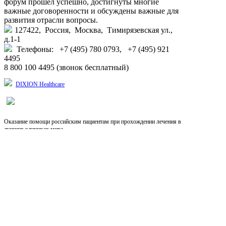
форум прошел успешно, достигнуты многие
важные договоренности и обсуждены важные для
развития отрасли вопросы.
127422, Россия, Москва, Тимирязевская ул.,
д.1-1
Телефоны: +7 (495) 780 0793, +7 (495) 921
4495
8 800 100 4495 (звонок бесплатный)
DIXION Healthcare
Оказание помощи российским пациентам при прохождении лечения в
лучших клиниках мира.
Выберите язык
RU
EN
CN
Copyright © 2026, Dixion
127422, Россия, Москва, Тимирязевская ул., д.1-1,
+7 (495) 780-07-93, 921-4495;
8-800-100-44-95 (звонок бесплатный)
info@dixion.ru
Внимание! Производитель оставляет за собой
право изменять конструкцию, технические
характеристики, внешний вид, комплектацию