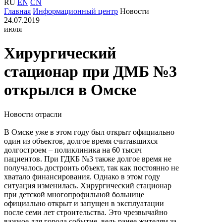
RU
EN
CN
Главная
Информационный центр
Новости
24.07.2019
июля
Хирургический
стационар при ДМБ №3
открылся в Омске
Новости отрасли
В Омске уже в этом году был открыт официально
один из объектов, долгое время считавшихся
долгостроем – поликлиника на 60 тысяч
пациентов. При ГДКБ №3 также долгое время не
получалось достроить объект, так как постоянно не
хватало финансирования. Однако в этом году
ситуация изменилась. Хирургический стационар
при детской многопрофильной больнице
официально открыт и запущен в эксплуатации
после семи лет строительства. Это чрезвычайно
важное для города событие, ведь ранее жителям за