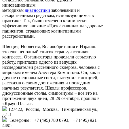
инновационным
методикам
диагностики
заболеваний и
лекарственным средствам, использующимся в
практике. Так, было отмечено клинически
эффективное влияние «Цитофлавина» на здоровье
пациентов, страдающих когнитивными
расстройствами.
Швеция, Норвегия, Великобритания и Израиль –
это еще неполный список стран-участников
конгресса. Организаторы проделали серьезную
работу, пригласив одного из ведущих
исследователей рассеянного склероза, человека с
мировым именем Алестера Компстона. Он, как и
другие специальные гости, выступил с лекцией,
рассказав о своих достижениях и последних
научных результатах. Школы профессоров,
дискуссионные столы, симпозиумы – все это на
протяжении двух дней, 28-29 сентября, прошло в
«Краун Плаза».
127422, Россия, Москва, Тимирязевская ул.,
д.1-1
Телефоны: +7 (495) 780 0793, +7 (495) 921
4495