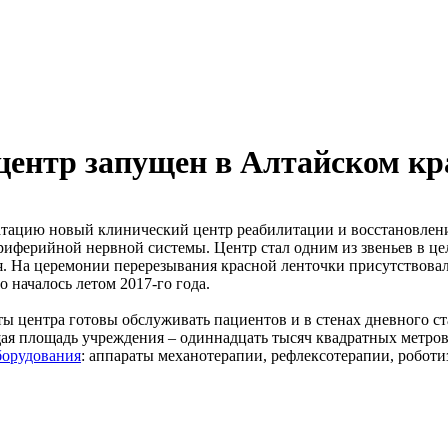
ентр запущен в Алтайском кр
атацию новый клинический центр реабилитации и восстановлени
ериферийной нервной системы. Центр стал одним из звеньев в це
я. На церемонии перерезывания красной ленточки присутствова
о началось летом 2017-го года.
ы центра готовы обслуживать пациентов и в стенах дневного ст
ая площадь учреждения – одиннадцать тысяч квадратных метров
борудования
: аппараты механотерапии, рефлексотерапии, роботи