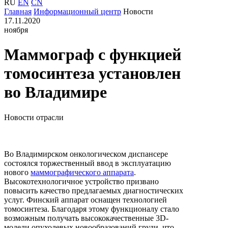
RU
EN
CN
Главная
Информационный центр
Новости
17.11.2020
ноября
Маммограф с функцией
томосинтеза установлен
во Владимире
Новости отрасли
Во Владимирском онкологическом диспансере
состоялся торжественный ввод в эксплуатацию
нового
маммографического аппарата
.
Высокотехнологичное устройство призвано
повысить качество предлагаемых диагностических
услуг. Финский аппарат оснащен технологией
томосинтеза. Благодаря этому функционалу стало
возможным получать высококачественные 3D-
модели опухолевых новообразований груди, что