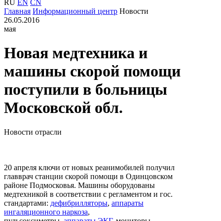
RU
EN
CN
Главная
Информационный центр
Новости
26.05.2016
мая
Новая медтехника и
машины скорой помощи
поступили в больницы
Московской обл.
Новости отрасли
20 апреля ключи от новых реанимобилей получил
главврач станции скорой помощи в Одинцовском
районе Подмосковья. Машины оборудованы
медтехникой в соответствии с регламентом и гос.
стандартами:
дефибрилляторы
,
аппараты
ингаляционного наркоза
,
пульсоксиметры,
аппараты ЭКГ
, мониторы