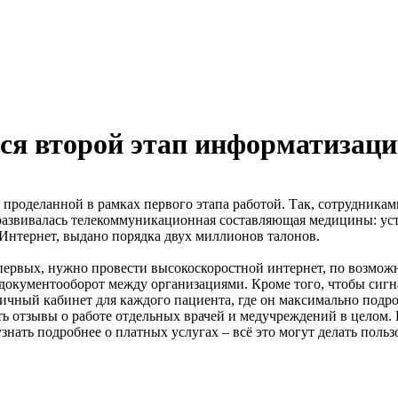
тся второй этап информатизац
проделанной в рамках первого этапа работой. Так, сотрудника
развивалась телекоммуникационная составляющая медицины: ус
з Интернет, выдано порядка двух миллионов талонов.
-первых, нужно провести высокоскоростной интернет, по возмож
документооборот между организациями. Кроме того, чтобы сигн
личный кабинет для каждого пациента, где он максимально подр
ять отзывы о работе отдельных врачей и медучреждений в целом
нать подробнее о платных услугах – всё это могут делать польз