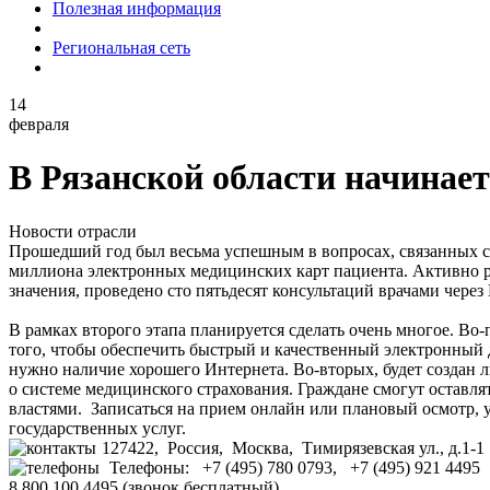
Полезная информация
Региональная сеть
14
февраля
В Рязанской области начинае
Новости отрасли
Прошедший год был весьма успешным в вопросах, связанных с 
миллиона электронных медицинских карт пациента. Активно 
значения, проведено сто пятьдесят консультаций врачами чере
В рамках второго этапа планируется сделать очень многое. Во
того, чтобы обеспечить быстрый и качественный электронный 
нужно наличие хорошего Интернета. Во-вторых, будет создан 
о системе медицинского страхования. Граждане смогут оставл
властями. Записаться на прием онлайн или плановый осмотр, уз
государственных услуг.
127422, Россия, Москва, Тимирязевская ул., д.1-1
Телефоны: +7 (495) 780 0793, +7 (495) 921 4495
8 800 100 4495 (звонок бесплатный)