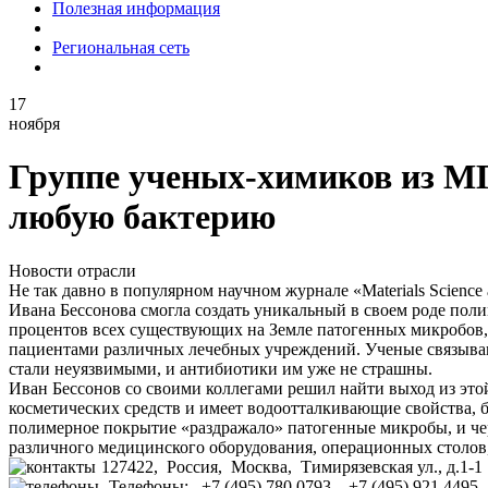
Полезная информация
Региональная сеть
17
ноября
Группе ученых-химиков из МГ
любую бактерию
Новости отрасли
Не так давно в популярном научном журнале «Materials Science
Ивана Бессонова смогла создать уникальный в своем роде поли
процентов всех существующих на Земле патогенных микробов, ч
пациентами различных лечебных учреждений. Ученые связывают
стали неуязвимыми, и антибиотики им уже не страшны.
Иван Бессонов со своими коллегами решил найти выход из этой
косметических средств и имеет водоотталкивающие свойства, б
полимерное покрытие «раздражало» патогенные микробы, и чере
различного медицинского оборудования, операционных столов,
127422, Россия, Москва, Тимирязевская ул., д.1-1
Телефоны: +7 (495) 780 0793, +7 (495) 921 4495