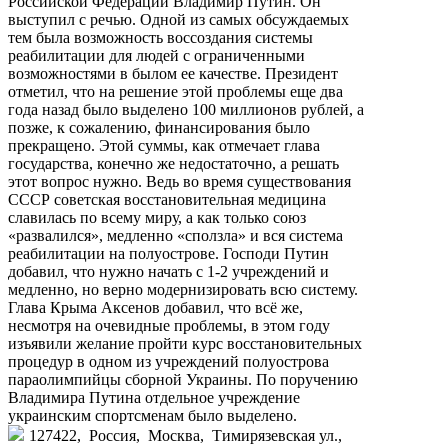
Российской Федерации Владимир Путин. Он
выступил с речью. Одной из самых обсуждаемых
тем была возможность воссоздания системы
реабилитации для людей с ограниченными
возможностями в былом ее качестве. Президент
отметил, что на решение этой проблемы еще два
года назад было выделено 100 миллионов рублей, а
позже, к сожалению, финансирования было
прекращено. Этой суммы, как отмечает глава
государства, конечно же недостаточно, а решать
этот вопрос нужно. Ведь во время существования
СССР советская восстановительная медицина
славилась по всему миру, а как только союз
«развалился», медленно «сползла» и вся система
реабилитации на полуострове. Господи Путин
добавил, что нужно начать с 1-2 учреждений и
медленно, но верно модернизировать всю систему.
Глава Крыма Аксенов добавил, что всё же,
несмотря на очевидные проблемы, в этом году
изъявили желание пройти курс восстановительных
процедур в одном из учреждений полуострова
параолимпийцы сборной Украины. По поручению
Владимира Путина отдельное учреждение
украинским спортсменам было выделено.
127422, Россия, Москва, Тимирязевская ул.,