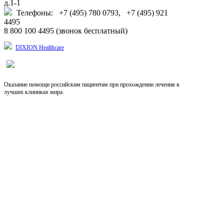
д.1-1
Телефоны: +7 (495) 780 0793, +7 (495) 921
4495
8 800 100 4495 (звонок бесплатный)
DIXION Healthcare
Оказание помощи российским пациентам при прохождении лечения в
лучших клиниках мира.
Выберите язык
RU
EN
CN
Copyright © 2026, Dixion
127422, Россия, Москва, Тимирязевская ул., д.1-1,
+7 (495) 780-07-93, 921-4495;
8-800-100-44-95 (звонок бесплатный)
info@dixion.ru
Внимание! Производитель оставляет за собой
право изменять конструкцию, технические
характеристики, внешний вид, комплектацию
товара без предварительного уведомления.
Данные на сайте носят информационный характер.
DIXION — профессиональное медицинское
оборудование и медицинская техника. Любое