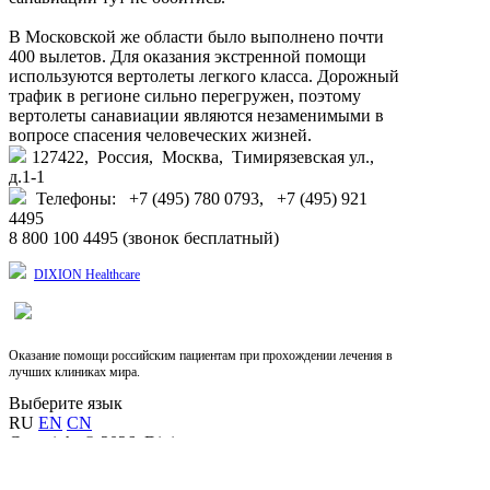
В Московской же области было выполнено почти
400 вылетов. Для оказания экстренной помощи
используются вертолеты легкого класса. Дорожный
трафик в регионе сильно перегружен, поэтому
вертолеты санавиации являются незаменимыми в
вопросе спасения человеческих жизней.
127422, Россия, Москва, Тимирязевская ул.,
д.1-1
Телефоны: +7 (495) 780 0793, +7 (495) 921
4495
8 800 100 4495 (звонок бесплатный)
DIXION Healthcare
Оказание помощи российским пациентам при прохождении лечения в
лучших клиниках мира.
Выберите язык
RU
EN
CN
Copyright © 2026, Dixion
127422, Россия, Москва, Тимирязевская ул., д.1-1,
+7 (495) 780-07-93, 921-4495;