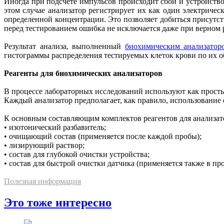
Иногда при подсчете импульсов происходит сбой и устройство 
этом случае анализатор регистрирует их как один электриче
определенной концентрации. Это позволяет добиться присутс
перед тестированием ошибка не исключается даже при верном
Результат анализа, выполненный
биохимическим анализатор
гистограммы распределения тестируемых клеток крови по их 
Реагенты для биохимических анализаторов
В процессе лабораторных исследований используют как прост
Каждый анализатор предполагает, как правило, использование
К основным составляющим комплектов реагентов для анализато
• изотонический разбавитель;
• очищающий состав (применяется после каждой пробы);
• лизирующий раствор;
• состав для глубокой очистки устройства;
• состав для быстрой очистки датчика (применяется также в пр
Полезная информация
Это тоже интересно