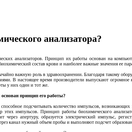
мического анализатора?
еских анализаторов. Принцип их работы основан на компьют
иохимический состав крови и наиболее важные значения ее пар
вычайно важную роль в здравоохранении. Благодаря такому обо
ниями. В настоящее время производители выпускают огромное к
ты у них один и тот же.
м основан принцип его работы?
 способное подсчитывать количество импульсов, возникающих 
ер этих импульсов. Принцип работы биохимического анализато
дит через апертуру, образуется электрический импульс, реги
через канал нужный объем пробы и выполняют подсчет образова