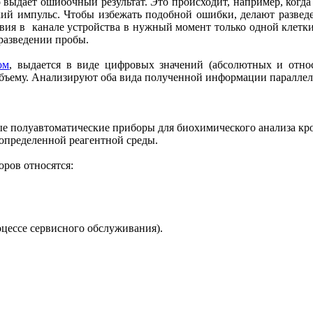
выдает ошибочный результат. Это происходит, например, когда в
ский импульс. Чтобы избежать подобной ошибки, делают развед
твия в канале устройства в нужный момент только одной клетк
 разведении пробы.
ом
, выдается в виде цифровых значений (абсолютных и отно
объему. Анализируют оба вида полученной информации параллел
ые полуавтоматические приборы для биохимического анализа кро
 определенной реагентной среды.
ров относятся:
оцессе сервисного обслуживания).