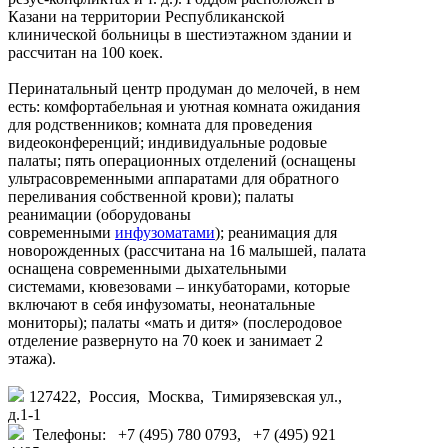
Казани на территории Республиканской
клинической больницы в шестиэтажном здании и
рассчитан на 100 коек.
Перинатальный центр продуман до мелочей, в нем
есть: комфортабельная и уютная комната ожидания
для родственников; комната для проведения
видеоконференций; индивидуальные родовые
палаты; пять операционных отделений (оснащены
ультрасовременными аппаратами для обратного
переливания собственной крови); палаты
реанимации (оборудованы
современными
инфузоматами
); реанимация для
новорожденных (рассчитана на 16 малышей, палата
оснащена современными дыхательными
системами, кювезовами – инкубаторами, которые
включают в себя инфузоматы, неонатальные
мониторы); палаты «мать и дитя» (послеродовое
отделение развернуто на 70 коек и занимает 2
этажа).
127422, Россия, Москва, Тимирязевская ул.,
д.1-1
Телефоны: +7 (495) 780 0793, +7 (495) 921