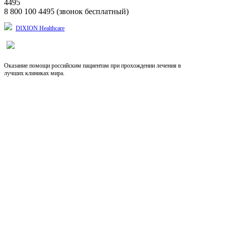
4495
8 800 100 4495 (звонок бесплатный)
DIXION Healthcare
Оказание помощи российским пациентам при прохождении лечения в
лучших клиниках мира.
Выберите язык
RU
EN
CN
Copyright © 2026, Dixion
127422, Россия, Москва, Тимирязевская ул., д.1-1,
+7 (495) 780-07-93, 921-4495;
8-800-100-44-95 (звонок бесплатный)
info@dixion.ru
Внимание! Производитель оставляет за собой
право изменять конструкцию, технические
характеристики, внешний вид, комплектацию
товара без предварительного уведомления.
Данные на сайте носят информационный характер.
DIXION — профессиональное медицинское
оборудование и медицинская техника. Любое
воспроизведение материала только с согласия
руководства компании.