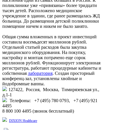
населения одни из самых больших в России. К
поликлинике уже «привязаны» более тридцати
тысяч детей. Расположено медицинское
учреждение в здании, где ранее размещалась ЖД
больница. До размещения детской поликлиники
помещение ничем и никем не было занято.
Общая сумма вложенных в проект инвестиций
составила восемьдесят миллионов рублей.
Отдельной статьей расходов была закупка
медицинского оборудования. На покупку,
настройку и монтаж потрачено еще сорок
миллионов рублей. Функционирует электронная
регистратура, работают процедурные кабинеты и
собственная
лаборатория
. Создан просторный
конференц-зал, установлены хвойные и
йодобромные ванны.
127422, Россия, Москва, Тимирязевская ул.,
д.1-1
Телефоны: +7 (495) 780 0793, +7 (495) 921
4495
8 800 100 4495 (звонок бесплатный)
DIXION Healthcare