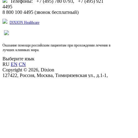
Телефоны: +7 (495) 780 0793, +7 (495) 921
4495
8 800 100 4495 (звонок бесплатный)
DIXION Healthcare
Оказание помощи российским пациентам при прохождении лечения в
лучших клиниках мира.
Выберите язык
RU
EN
CN
Copyright © 2026, Dixion
127422, Россия, Москва, Тимирязевская ул., д.1-1,
+7 (495) 780-07-93, 921-4495;
8-800-100-44-95 (звонок бесплатный)
info@dixion.ru
Внимание! Производитель оставляет за собой
право изменять конструкцию, технические
характеристики, внешний вид, комплектацию
товара без предварительного уведомления.
Данные на сайте носят информационный характер.
DIXION — профессиональное медицинское
оборудование и медицинская техника. Любое
воспроизведение материала только с согласия