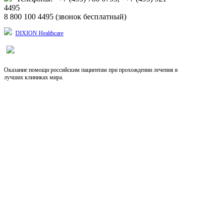
4495
8 800 100 4495 (звонок бесплатный)
DIXION Healthcare
Оказание помощи российским пациентам при прохождении лечения в
лучших клиниках мира.
Выберите язык
RU
EN
CN
Copyright © 2026, Dixion
127422, Россия, Москва, Тимирязевская ул., д.1-1,
+7 (495) 780-07-93, 921-4495;
8-800-100-44-95 (звонок бесплатный)
info@dixion.ru
Внимание! Производитель оставляет за собой
право изменять конструкцию, технические
характеристики, внешний вид, комплектацию
товара без предварительного уведомления.
Данные на сайте носят информационный характер.
DIXION — профессиональное медицинское
оборудование и медицинская техника. Любое
воспроизведение материала только с согласия