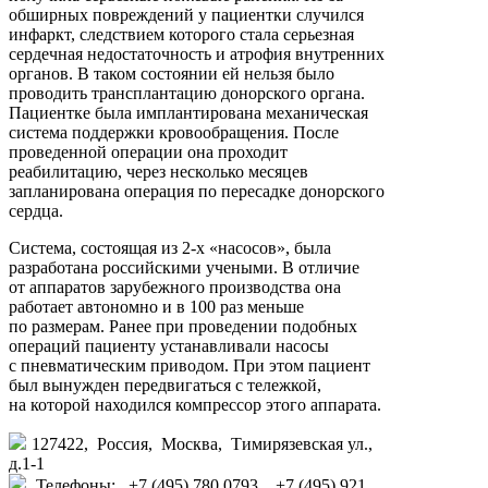
обширных повреждений у пациентки случился
инфаркт, следствием которого стала серьезная
сердечная недостаточность и атрофия внутренних
органов. В таком состоянии ей нельзя было
проводить трансплантацию донорского органа.
Пациентке была имплантирована механическая
система поддержки кровообращения. После
проведенной операции она проходит
реабилитацию, через несколько месяцев
запланирована операция по пересадке донорского
сердца.
Система, состоящая из
2-х
«насосов», была
разработана российскими учеными. В отличие
от аппаратов зарубежного производства она
работает автономно и в 100 раз меньше
по размерам. Ранее при проведении подобных
операций пациенту устанавливали насосы
с пневматическим приводом. При этом пациент
был вынужден передвигаться с тележкой,
на которой находился компрессор этого аппарата.
127422, Россия, Москва, Тимирязевская ул.,
д.1-1
Телефоны: +7 (495) 780 0793, +7 (495) 921