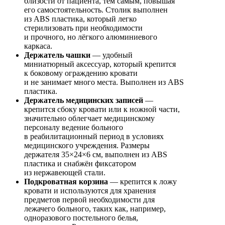
близости от пациента, тем самым, повышая
его самостоятельность. Столик выполнен
из ABS пластика, который легко
стерилизовать при необходимости
и прочного, но лёгкого алюминиевого
каркаса.
Держатель чашки
— удобный
миниатюрный аксессуар, который крепится
к боковому ограждению кровати
и не занимает много места. Выполнен из ABS
пластика.
Держатель медицинских записей
—
крепится сбоку кровати или к ножной части,
значительно облегчает медицинскому
персоналу ведение больного
в реабилитационный период в условиях
медицинского учреждения. Размеры
держателя 35×24×6 см, выполнен из ABS
пластика и снабжён фиксатором
из нержавеющей стали.
Подкроватная корзина
— крепится к ложу
кровати и используются для хранения
предметов первой необходимости для
лежачего больного, таких как, например,
одноразового постельного белья,