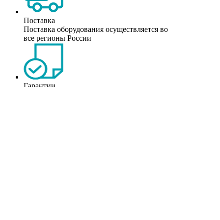
Поставка
Поставка оборудования осуществляется во
все регионы России
Гарантии
На все оборудование предоставляются
фирменные гаранитии
Сервис
Техническое обслуживание происходит по
месту нахождения прибора в любой точке
страны
Связанное оборудование
Модульные мониторы Сторм Д8/Д6