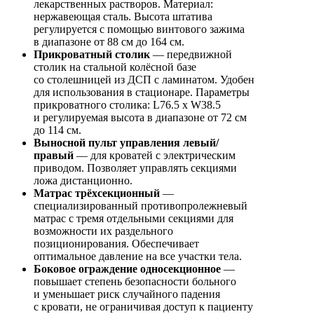
лекарственных растворов. Материал:
нержавеющая сталь. Высота штатива
регулируется с помощью винтового зажима
в диапазоне от 88 см до 164 см.
Прикроватный столик
— передвижной
столик на стальной колёсной базе
со столешницей из ДСП с ламинатом. Удобен
для использования в стационаре. Параметры
прикроватного столика: L76.5 x W38.5
и регулируемая высота в диапазоне от 72 см
до 114 см.
Выносной пульт управления левый/
правый
— для кроватей с электрическим
приводом. Позволяет управлять секциями
ложа дистанционно.
Матрас трёхсекционный
—
специализированный противопролежневый
матрас с тремя отдельными секциями для
возможности их раздельного
позиционирования. Обеспечивает
оптимальное давление на все участки тела.
Боковое ограждение односекционное
—
повышает степень безопасности больного
и уменьшает риск случайного падения
с кровати, не ограничивая доступ к пациенту