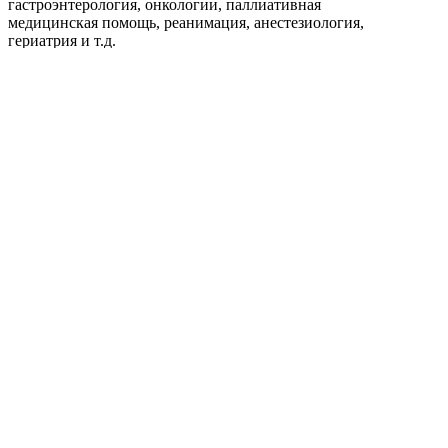
гастроэнтерология, онкологии, паллиативная
медицинская помощь, реанимация, анестезиология,
гериатрия и т.д.
127422, Россия, Москва, Тимирязевская ул.,
д.1-1
Телефоны: +7 (495) 780 0793, +7 (495) 921
4495
8 800 100 4495 (звонок бесплатный)
DIXION Healthcare
Оказание помощи российским пациентам при прохождении лечения в
лучших клиниках мира.
Выберите язык
RU
EN
CN
Copyright © 2026, Dixion
127422, Россия, Москва, Тимирязевская ул., д.1-1,
+7 (495) 780-07-93, 921-4495;
8-800-100-44-95 (звонок бесплатный)
info@dixion.ru
Внимание! Производитель оставляет за собой
право изменять конструкцию, технические