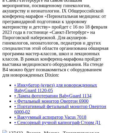
в Санкт-Петербурге на самом большом
мероприятии, посвященному гинекологии,
акушерству и неонатологии. IX Общероссийский
конференц-марафон «Перинатальная медицина: от
прегравидарной подготовки к здоровому
материнству и детству» пройдет с 16 по 18 февраля
2023 года в гостинице «Санкт-Петербург» на
Пироговской набережной. Для акушеров-
гинекологов, неонатологов, педиатров и других
специалистов этой области организована обширная
программа мастер-классов, школ и лекционных
классов. В рамках конференц-марафона пройдет
выставка медицинского оборудования. На стенде
В4 можно будет познакомиться с оборудованием
для новорожденных Dixion:
• Инкубатор (кувез) для новорожденных
BabyGuard 1120-05
• Лампа фототерапии BabyGuard 1134
• Фетальный монитор Овертон 6900
• Портативный фетальный монитор Овертон
6000-02
• Вакуумный аспиратор Vacus 7018
• Сенсорный ручной капнограф Сторм Д1