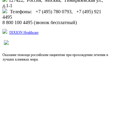
127422, Россия, Москва, Тимирязевская ул.,
д.1-1
Телефоны: +7 (495) 780 0793, +7 (495) 921
4495
8 800 100 4495 (звонок бесплатный)
DIXION Healthcare
Оказание помощи российским пациентам при прохождении лечения в
лучших клиниках мира.
Выберите язык
RU
EN
CN
Copyright © 2026, Dixion
127422, Россия, Москва, Тимирязевская ул., д.1-1,
+7 (495) 780-07-93, 921-4495;
8-800-100-44-95 (звонок бесплатный)
info@dixion.ru
Внимание! Производитель оставляет за собой
право изменять конструкцию, технические
характеристики, внешний вид, комплектацию
товара без предварительного уведомления.
Данные на сайте носят информационный характер.
DIXION — профессиональное медицинское