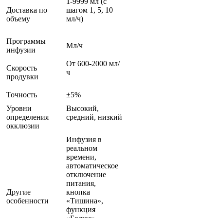
1-9999 мл (с
Доставка по
шагом 1, 5, 10
объему
мл/ч)
Программы
Мл/ч
инфузии
От 600-2000 мл/
Скорость
ч
продувки
Точность
±5%
Уровни
Высокий,
определения
средний, низкий
окклюзии
Инфузия в
реальном
времени,
автоматическое
отключение
питания,
Другие
кнопка
особенности
«Тишина»,
функция